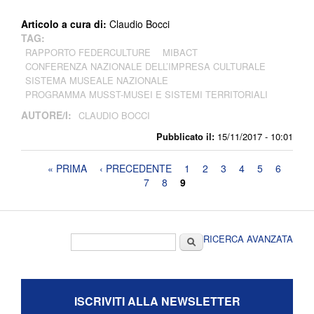
Articolo a cura di:
Claudio Bocci
TAG:
RAPPORTO FEDERCULTURE
MIBACT
CONFERENZA NAZIONALE DELL’IMPRESA CULTURALE
SISTEMA MUSEALE NAZIONALE
PROGRAMMA MUSST-MUSEI E SISTEMI TERRITORIALI
AUTORE/I:
CLAUDIO BOCCI
Pubblicato il:
15/11/2017 - 10:01
Pagine
« PRIMA
‹ PRECEDENTE
1
2
3
4
5
6
7
8
9
Form di ricerca
Cerca
RICERCA AVANZATA
ISCRIVITI ALLA NEWSLETTER