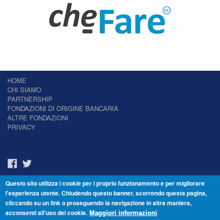
HOME
CHI SIAMO
PARTNERSHIP
FONDAZIONI DI ORIGINE BANCARIA
ALTRE FONDAZIONI
PRIVACY
Questo sito utilizza i cookie per i proprio funzionamento e per migliorare
Il Giornale delle Fondazioni - Periodico telematico
l'esperienza utente. Chiudendo questo banner, scorrendo questa pagina,
Reg. Tribunale n.7 del 22/07/2014 – ISSN 2421-2466
cliccando su un link o proseguendo la navigazione in altra maniera,
© Fondazione Venezia 2000 - Dorsoduro 3488/U - 30123 Venezia - Italia -
acconsenti all'uso dei cookie.
C.F. 94046390277
Maggiori informazioni