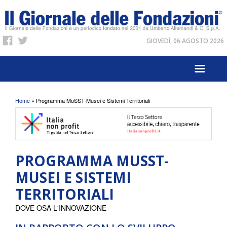
GIOVEDÌ, 06 AGOSTO 2026
Tu sei qui
Home
» Programma MuSST-Musei e Sistemi Territoriali
PROGRAMMA MUSST-
MUSEI E SISTEMI
TERRITORIALI
DOVE OSA L'INNOVAZIONE