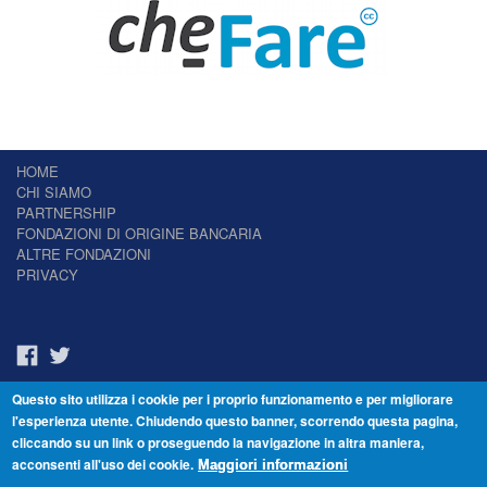
HOME
CHI SIAMO
PARTNERSHIP
FONDAZIONI DI ORIGINE BANCARIA
ALTRE FONDAZIONI
PRIVACY
Questo sito utilizza i cookie per i proprio funzionamento e per migliorare
Il Giornale delle Fondazioni - Periodico telematico
l'esperienza utente. Chiudendo questo banner, scorrendo questa pagina,
Reg. Tribunale n.7 del 22/07/2014 – ISSN 2421-2466
cliccando su un link o proseguendo la navigazione in altra maniera,
© Fondazione Venezia 2000 - Dorsoduro 3488/U - 30123 Venezia - Italia -
acconsenti all'uso dei cookie.
C.F. 94046390277
Maggiori informazioni