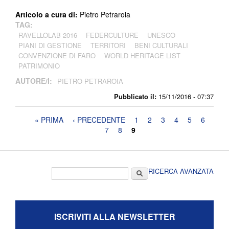
Articolo a cura di:
Pietro Petraroia
TAG:
RAVELLOLAB 2016
FEDERCULTURE
UNESCO
PIANI DI GESTIONE
TERRITORI
BENI CULTURALI
CONVENZIONE DI FARO
WORLD HERITAGE LIST
PATRIMONIO
AUTORE/I:
PIETRO PETRAROIA
Pubblicato il:
15/11/2016 - 07:37
Pagine
« PRIMA
‹ PRECEDENTE
1
2
3
4
5
6
7
8
9
Form di ricerca
Cerca
RICERCA AVANZATA
ISCRIVITI ALLA NEWSLETTER