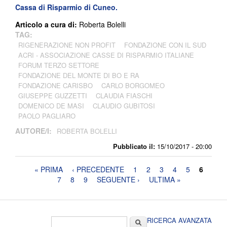
Cassa di Risparmio di Cuneo.
Articolo a cura di:
Roberta Bolelli
TAG:
RIGENERAZIONE NON PROFIT
FONDAZIONE CON IL SUD
ACRI - ASSOCIAZIONE CASSE DI RISPARMIO ITALIANE
FORUM TERZO SETTORE
FONDAZIONE DEL MONTE DI BO E RA
FONDAZIONE CARISBO
CARLO BORGOMEO
GIUSEPPE GUZZETTI
CLAUDIA FIASCHI
DOMENICO DE MASI
CLAUDIO GUBITOSI
PAOLO PAGLIARO
AUTORE/I:
ROBERTA BOLELLI
Pubblicato il:
15/10/2017 - 20:00
Pagine
« PRIMA
‹ PRECEDENTE
1
2
3
4
5
6
7
8
9
SEGUENTE ›
ULTIMA »
Form di ricerca
Cerca
RICERCA AVANZATA