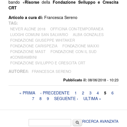
bando +
Risorse
della
Fondazione Sviluppo e Crescita
CRT
Articolo a cura di:
Francesca Sereno
TAG:
NEVER ALONE 2018
OFFICINA CON-TEMPORANEA
LUOGHI COMUNI SAN SALVARIO
ALBA GONZALES
FONDAZIONE GIUSEPPE WHITAKER
FONDAZIONE CARISPEZIA
FONDAZIONE MAXXI
FONDAZIONE MAST
FONDAZIONE CON IL SUD
#CONIBAMBINI
FONDAZIONE SVILUPPO E CRESCITA CRT
AUTORE/I:
FRANCESCA SERENO
Pubblicato il:
08/06/2018 - 10:23
Pagine
« PRIMA
‹ PRECEDENTE
1
2
3
4
5
6
7
8
9
SEGUENTE ›
ULTIMA »
Form di ricerca
Cerca
RICERCA AVANZATA