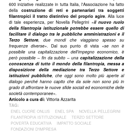
600 iniziative realizzate in tutta Italia, l'Associazione ha fatto
della
costruzione di reti e partenariati tra soggetti
filantropici il tratto distintivo del proprio agire
. Alla luce
di tale esperienza, per Novella Pellegrini
«
il nuovo ruolo
della filantropia istituzionale potrebbe essere quello di
facilitare il dialogo tra le pubbliche amministrazioni e il
Terzo Settore
, due mondi che viaggiano spesso su
frequenze diverse».
Dal suo punto di vista
«se non è
possibile una capitalizzazione dell'impegno economico, è
però possibile – fin da subito – una
capitalizzazione della
conoscenza di tutto il mondo della filantropia, messa a
disposizione della mediazione tra Terzo Settore e
istituzioni pubbliche
, che oggi sono molto più aperte al
dialogo perché hanno capito che da sole non sono più in
grado di affrontare le nuove sfide sociali ed economiche delle
società contemporanee».
Articolo a cura di:
Vittoria Azzarita
TAG:
ENEL CUORE ONLUS
ENEL SPA
NOVELLA PELLEGRINI
FILANTROPIA ISTITUZIONALE
TERZO SETTORE
POVERTÀ EDUCATIVA
IMPATTO SOCIALE
FONDAZIONI D'IMPRESA