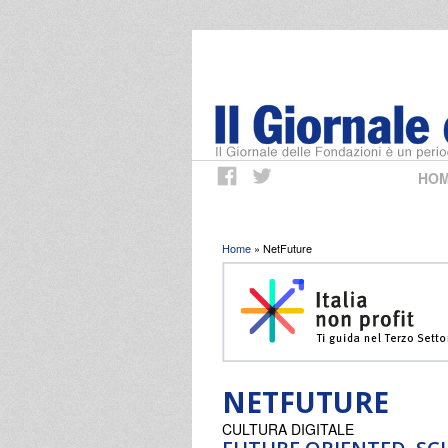
HO
Tu sei qui
Home
» NetFuture
NETFUTURE
CULTURA DIGITALE