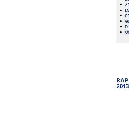
A
M
F
G
D
O
RAP
2013