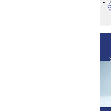
L
C
P