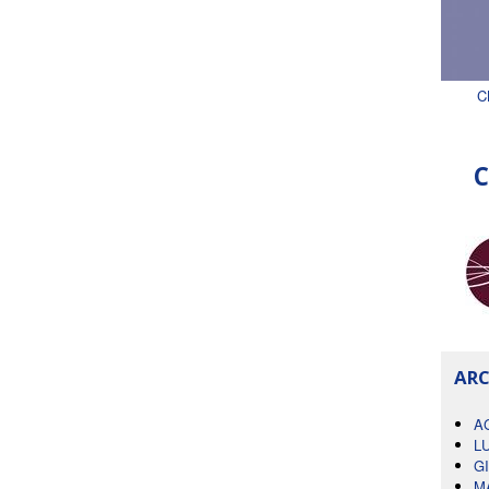
C
C
ARC
A
L
G
M