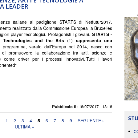
ENZE, ARTI E TECNOLOGIE A
IA LEADER
enze italiane al padiglione STARTS di Netfutur2017,
mento realizzato dalla Commissione Europea a Bruxelles
iori player tecnologici. Protagonisti i giovani.
STARTS -
s Technologies and the Arts
(1)
rappresenta una
Il programma, varato dall'Europa nel 2014, nasce con
vo di promuovere la collaborazione fra arti, scienze e
e come driver per i processi innovativi.”Tutti i lavori
oriented"
Pubblicato il:
18/07/2017 - 18:18
STU
1
2
3
4
5
6
7
8
9
SEGUENTE ›
ULTIMA »
C