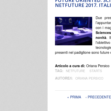
FUTURE ORIENTED. SCI
NETFUTURE 2017. ITAL
Due pres
l’appunta
con i magg
Science
novità
. 
l'obietti
tecnologi
presenti nel padiglione sono future 
Articolo a cura di:
Oriana Persico
TAG:
NETFUTURE
STARTS
AUTORE/I:
ORIANA PERSICO
Pagine
« PRIMA
‹ PRECEDENTE