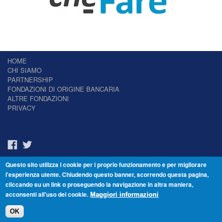
HOME
CHI SIAMO
PARTNERSHIP
FONDAZIONI DI ORIGINE BANCARIA
ALTRE FONDAZIONI
PRIVACY
Questo sito utilizza i cookie per i proprio funzionamento e per migliorare
Il Giornale delle Fondazioni - Periodico telematico
l'esperienza utente. Chiudendo questo banner, scorrendo questa pagina,
Reg. Tribunale n.7 del 22/07/2014 – ISSN 2421-2466
cliccando su un link o proseguendo la navigazione in altra maniera,
© Fondazione Venezia 2000 - Dorsoduro 3488/U - 30123 Venezia - Italia -
acconsenti all'uso dei cookie.
C.F. 94046390277
Maggiori informazioni
OK