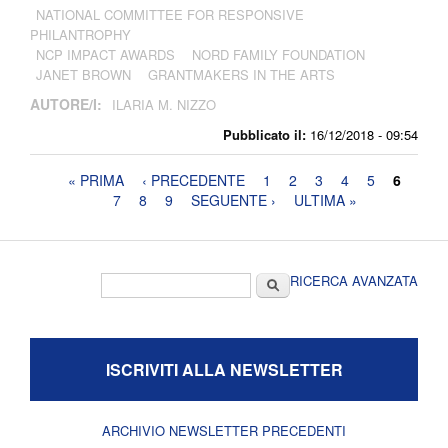
NATIONAL COMMITTEE FOR RESPONSIVE
PHILANTROPHY
NCP IMPACT AWARDS
NORD FAMILY FOUNDATION
JANET BROWN
GRANTMAKERS IN THE ARTS
AUTORE/I:
ILARIA M. NIZZO
Pubblicato il:
16/12/2018 - 09:54
Pagine
« PRIMA
‹ PRECEDENTE
1
2
3
4
5
6
7
8
9
SEGUENTE ›
ULTIMA »
Form di ricerca
Cerca
RICERCA AVANZATA
ISCRIVITI ALLA NEWSLETTER
ARCHIVIO NEWSLETTER PRECEDENTI