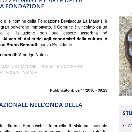
LO ZEITGEIST E L'ARTE DELLA
A FONDAZIONE
no e le nomine della Fondazione Bevilacqua La Masa si è
 gran polverone immotivato. Il Comune è vincolato da un
nto e l’Istituzione non può essere assorbita né
a.
Ai vertici, dai critici agli economisti della cultura
. A
 con
Bruno Bernardi
, nuovo Presidente
a cura di:
Amerigo Nutolo
 AMMINISTRAZIONE
SOCIAL ENGAGEMENT
VILACQUA LA MASA
Pubblicato il:
09/11/2016 - 09:23
NAZIONALE NELL’ONDA DELLA
STU
te riforma Franceschini interpella il sistema museale
C
a, allo stesso tempo, pone nuove sfide anche alla rete dei