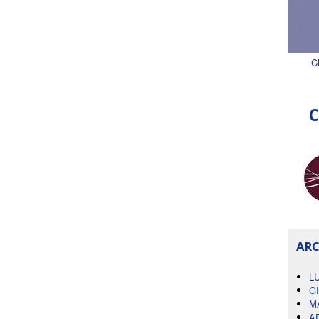
C
C
ARC
L
G
M
A