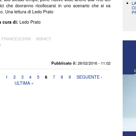
L
ici che dovranno ricollocarsi in uno scenario che si va
C
o. Una lettura di Ledo Prato
P
a cura di:
Ledo Prato
 FRANCESCHINI
MIBACT
O
Pubblicato il:
26/02/2016 - 11:02
1
2
3
4
5
6
7
8
9
SEGUENTE ›
ULTIMA »