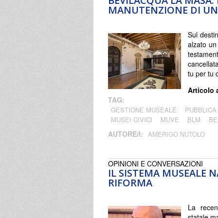
BEVILACQUA LA MASA. 
MANUTENZIONE DI UN
Sul desti
alzato un
testame
cancellat
tu per tu
Articolo 
TAG:
GESTIONE MUSEALE
PUBBLICA
MUSEI CIVICI
MUVE
BLM
BE
AUTORE/I:
AMERIGO NUTOLO
OPINIONI E CONVERSAZIONI
IL SISTEMA MUSEALE 
RIFORMA
La recen
statale m