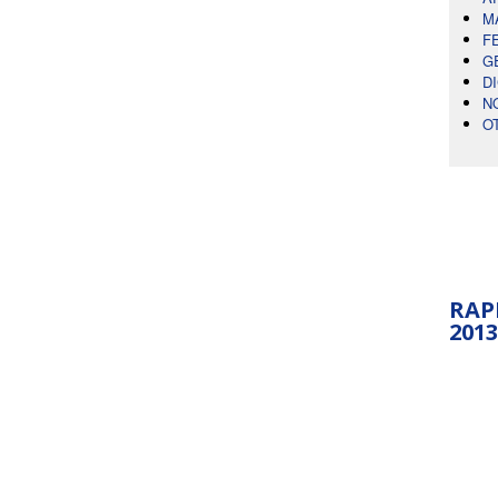
M
F
G
D
N
O
RAP
2013