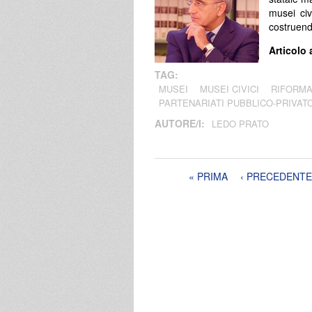
musei civ
costruend
Articolo 
TAG:
MUSEI
MUSEI CIVICI
RIFORMA
PARTENARIATI PUBBLICO-PRIVAT
AUTORE/I:
LEDO PRATO
Pagine
« PRIMA
‹ PRECEDENTE