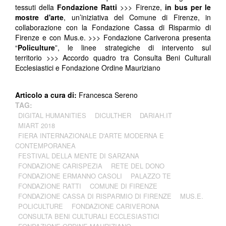
tessuti della
Fondazione Ratti
>>> Firenze,
in bus per le
mostre d'arte
, un’iniziativa del Comune di Firenze, in
collaborazione con la Fondazione Cassa di Risparmio di
Firenze e con Mus.e. >>> Fondazione Cariverona presenta
“
Policulture
”, le linee strategiche di intervento sul
territorio >>> Accordo quadro tra
Consulta Beni Culturali
Ecclesiastici e Fondazione Ordine Mauriziano
Articolo a cura di:
Francesca Sereno
TAG:
DIGITAL HUMANITIES
DICULTHER
DARIAH.IT
MIART 2018
FIERA INTERNAZIONALE D'ARTE MODERNA E
CONTEMPORANEA
FESTIVAL DELLA MENTE DI SARZANA
FONDAZIONE CARISPEZIA
RETE DEL DONO
FONDAZIONE ERMANNO CASOLI
PALAZZO TE
FONDAZIONE RATTI
COMUNE DI FIRENZE
FONDAZIONE CASSA DI RISPARMIO DI FIRENZE
MUS.E.
POLICULTURE
FONDAZIONE CARIVERONA
CONSULTA BENI CULTURALI ECCLESIASTICI