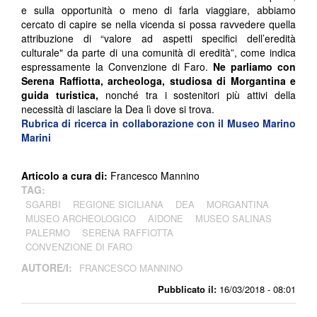
e sulla opportunità o meno di farla viaggiare, abbiamo
cercato di capire se nella vicenda si possa ravvedere quella
attribuzione di “valore ad aspetti specifici dell’eredità
culturale" da parte di una comunità di eredità”, come indica
espressamente la Convenzione di Faro.
Ne parliamo con
Serena Raffiotta, archeologa, studiosa di Morgantina e
guida turistica,
nonché tra i sostenitori più attivi della
necessità di lasciare la Dea lì dove si trova.
Rubrica di ricerca in collaborazione con il Museo Marino
Marini
Articolo a cura di:
Francesco Mannino
TAG:
SGARBI
REGIONE SICILIANA
DEA
MORGANTINA
MUSEO ARCHEOLOGICO
AIDONE
MUSEO SALINAS
PALERMO
SERENA RAFFIOTTA
CONVENZIONE DI FARO
AUTORE/I:
FRANCESCO MANNINO
Pubblicato il:
16/03/2018 - 08:01