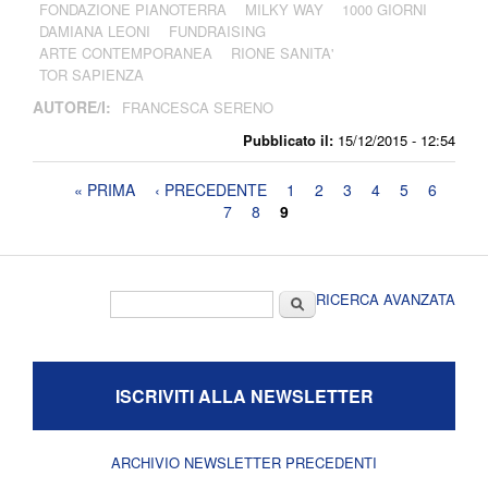
FONDAZIONE PIANOTERRA
MILKY WAY
1000 GIORNI
DAMIANA LEONI
FUNDRAISING
ARTE CONTEMPORANEA
RIONE SANITA'
TOR SAPIENZA
AUTORE/I:
FRANCESCA SERENO
Pubblicato il:
15/12/2015 - 12:54
Pagine
« PRIMA
‹ PRECEDENTE
1
2
3
4
5
6
7
8
9
Form di ricerca
Cerca
RICERCA AVANZATA
ISCRIVITI ALLA NEWSLETTER
ARCHIVIO NEWSLETTER PRECEDENTI