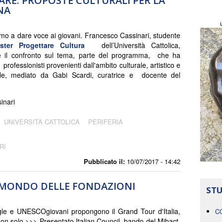
ARE: PROPOSTE CULTURALI PER LA
NA
mo a dare voce ai giovani. Francesco Cassinari, studente
ster Progettare Cultura
dell’Università Cattolica,
ce il confronto sul tema, parte del programma, che ha
professionisti provenienti dall'ambito culturale, artistico e
ale, mediato da Gabi Scardi, curatrice e docente del
r
inari
UNIVERSITÀ CATTOLICA
PERIFERIA
RI
Pubblicato il:
10/07/2017 - 14:42
L MONDO DELLE FONDAZIONI
STU
le e UNESCOgiovani propongono il Grand Tour d'Italia,
C
non solo >>> Presentato Italian Council, bando del Mibact