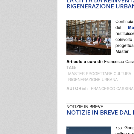
LA CITTÀ DA REINVENT
RIGENERAZIONE URBA
Continuia
del
Ma
restituis
coinvolto 
progettu
Maste
Articolo a cura di:
Francesco Cass
TAG:
MASTER PROGETTARE CULTURA
RIGENERAZIONE URBANA
AUTORE/I:
FRANCESCO CASSINA
NOTIZIE IN BREVE
NOTIZIE IN BREVE DA
>>> Goog
online e 