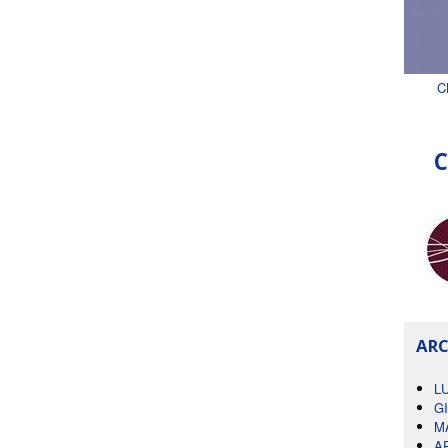
C
C
ARC
L
G
M
A