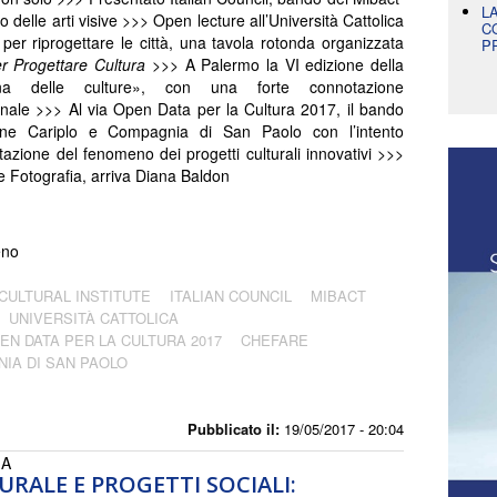
L
 delle arti visive >>> Open lecture all’Università Cattolica
C
 per riprogettare le città, una tavola rotonda organizzata
P
r Progettare Cultura
>>> A Palermo la VI edizione della
ana delle culture», con una forte connotazione
onale >>> Al via Open Data per la Cultura 2017, il bando
ne Cariplo e Compagnia di San Paolo con l’intento
ntazione del fenomeno dei progetti culturali innovativi
>>>
e Fotografia, arriva Diana Baldon
eno
CULTURAL INSTITUTE
ITALIAN COUNCIL
MIBACT
UNIVERSITÀ CATTOLICA
EN DATA PER LA CULTURA 2017
CHEFARE
IA DI SAN PAOLO
Pubblicato il:
19/05/2017 - 20:04
IA
RALE E PROGETTI SOCIALI: