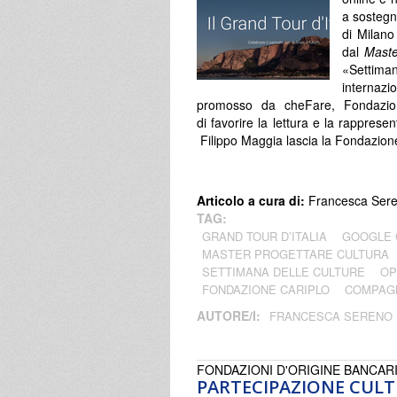
a sostegno
di Milano
dal
Maste
«Settim
internazi
promosso da cheFare, Fondazio
di favorire la lettura e la rapprese
Filippo Maggia lascia la Fondazion
Articolo a cura di:
Francesca Ser
TAG:
GRAND TOUR D’ITALIA
GOOGLE 
MASTER PROGETTARE CULTURA
SETTIMANA DELLE CULTURE
OP
FONDAZIONE CARIPLO
COMPAGN
AUTORE/I:
FRANCESCA SERENO
FONDAZIONI D'ORIGINE BANCAR
PARTECIPAZIONE CULTU