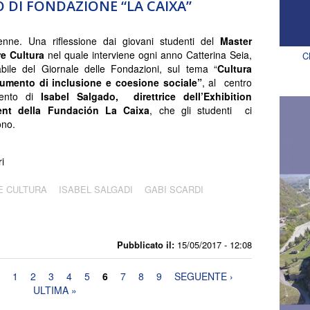
O DI FONDAZIONE “LA CAIXA”
nne. Una riflessione dai giovani studenti del
Master
re Cultura
nel quale interviene ogni anno Catterina Seia,
C
bile del Giornale delle Fondazioni, sul tema “
Cultura
umento di inclusione e coesione sociale”
, al centro
rvento di
Isabel Salgado, direttrice dell’Exhibition
ent della Fundación La Caixa
, che gli studenti ci
ono.
ri
E CULTURA
ISABEL SALGADI
GABI SCARDI
Pubblicato il:
15/05/2017 - 12:08
1
2
3
4
5
6
7
8
9
SEGUENTE ›
ULTIMA »