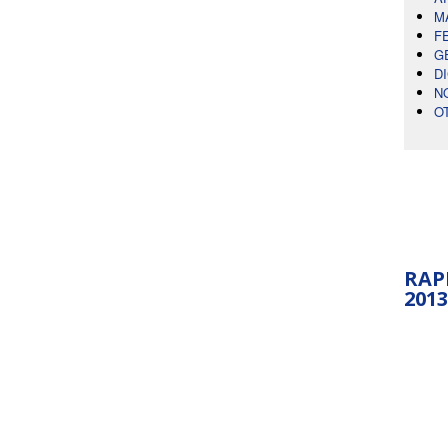
M
F
G
D
N
O
RAP
2013