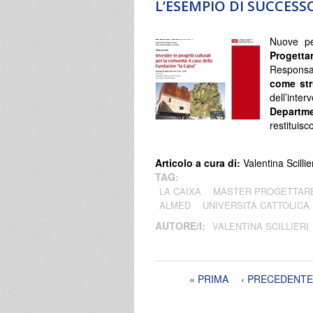
L’ESEMPIO DI SUCCESS
Nuove pe
Progetta
Responsa
come str
dell’inte
Departm
restituisc
Articolo a cura di:
Valentina Scillie
TAG:
LA CAIXA
MASTER PROGETTAR
ALMED
UNIVERSITÀ CATTOLICA
AUTORE/I:
VALENTINA SCILLIERI
Pagine
« PRIMA
‹ PRECEDENTE