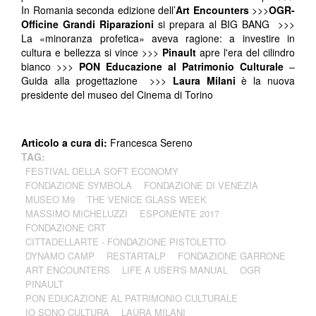
In Romania seconda edizione dell’
Art Encounters
>>>
OGR-
Officine Grandi Riparazioni
si prepara al BIG BANG >>>
La «minoranza profetica» aveva ragione: a investire in
cultura e bellezza si vince >>>
Pinault
apre l'era del cilindro
bianco >>>
PON Educazione al Patrimonio Culturale
–
Guida alla progettazione >>>
Laura Milani
è la nuova
presidente del museo del Cinema di Torino
Articolo a cura di:
Francesca Sereno
TAG:
FESTIVAL DELLA SOFT ECONOMY
FONDAZIONE SYMBOLA
FONDAZIONE DI VENEZIA
MUSEO M9
THE VENICE GLASS WEEK
MASSIMO MICHELUZZI
ESPONENTE 2017
FONDAZIONE CRT
CITTADELLARTE - FONDAZIONE PISTOLETTO
DYNAMO CAMP
RESTARTALP
FONDAZIONE GARRONE
ART ENCOUNTERS
LIFE A USER'S MANUAL
OGR
PINAULT
PON EDUCAZIONE AL PATRIMONIO CULTURALE
IO SONO CULTURA
LAURA MILANI