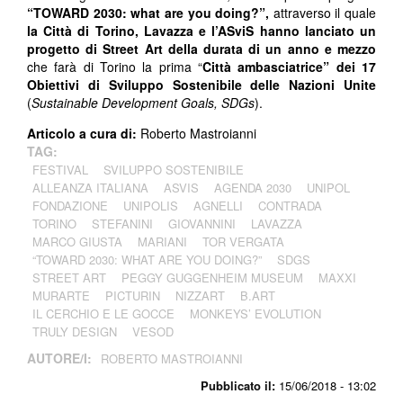
“TOWARD 2030: what are you doing?”,
attraverso il quale
la Città di Torino, Lavazza e l’ASviS hanno lanciato un
progetto di Street Art della durata di un anno e mezzo
che farà di Torino la prima “
Città ambasciatrice”
dei 17
Obiettivi di Sviluppo Sostenibile delle Nazioni Unite
(
Sustainable Development Goals, SDGs
).
Articolo a cura di:
Roberto Mastroianni
TAG:
FESTIVAL
SVILUPPO SOSTENIBILE
ALLEANZA ITALIANA
ASVIS
AGENDA 2030
UNIPOL
FONDAZIONE
UNIPOLIS
AGNELLI
CONTRADA
TORINO
STEFANINI
GIOVANNINI
LAVAZZA
MARCO GIUSTA
MARIANI
TOR VERGATA
“TOWARD 2030: WHAT ARE YOU DOING?”
SDGS
STREET ART
PEGGY GUGGENHEIM MUSEUM
MAXXI
MURARTE
PICTURIN
NIZZART
B.ART
IL CERCHIO E LE GOCCE
MONKEYS’ EVOLUTION
TRULY DESIGN
VESOD
AUTORE/I:
ROBERTO MASTROIANNI
Pubblicato il:
15/06/2018 - 13:02