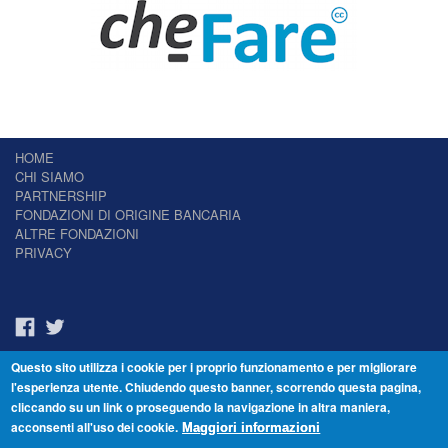
HOME
CHI SIAMO
PARTNERSHIP
FONDAZIONI DI ORIGINE BANCARIA
ALTRE FONDAZIONI
PRIVACY
Questo sito utilizza i cookie per i proprio funzionamento e per migliorare
Il Giornale delle Fondazioni - Periodico telematico
l'esperienza utente. Chiudendo questo banner, scorrendo questa pagina,
Reg. Tribunale n.7 del 22/07/2014 – ISSN 2421-2466
cliccando su un link o proseguendo la navigazione in altra maniera,
© Fondazione Venezia 2000 - Dorsoduro 3488/U - 30123 Venezia - Italia -
acconsenti all'uso dei cookie.
C.F. 94046390277
Maggiori informazioni