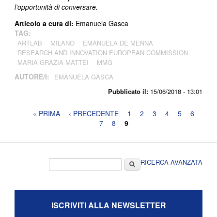
l’opportunità di conversare.
Articolo a cura di:
Emanuela Gasca
TAG:
ARTLAB
MILANO
EMANUELA DE MENNA
RESEARCH AND INNOVATION EUROPEAN COMMISSION
MARIA GRAZIA MATTEI
MMG
AUTORE/I:
EMANUELA GASCA
Pubblicato il:
15/06/2018 - 13:01
Pagine
« PRIMA
‹ PRECEDENTE
1
2
3
4
5
6
7
8
9
Form di ricerca
Cerca
RICERCA AVANZATA
ISCRIVITI ALLA NEWSLETTER