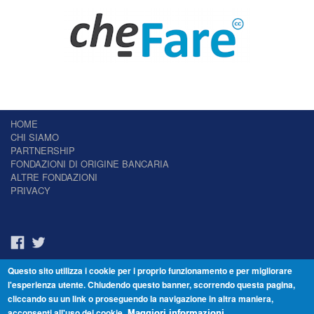
HOME
CHI SIAMO
PARTNERSHIP
FONDAZIONI DI ORIGINE BANCARIA
ALTRE FONDAZIONI
PRIVACY
Questo sito utilizza i cookie per i proprio funzionamento e per migliorare
Il Giornale delle Fondazioni - Periodico telematico
l'esperienza utente. Chiudendo questo banner, scorrendo questa pagina,
Reg. Tribunale n.7 del 22/07/2014 – ISSN 2421-2466
cliccando su un link o proseguendo la navigazione in altra maniera,
© Fondazione Venezia 2000 - Dorsoduro 3488/U - 30123 Venezia - Italia -
acconsenti all'uso dei cookie.
C.F. 94046390277
Maggiori informazioni