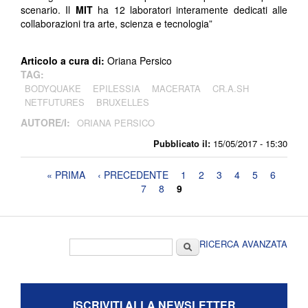
scenario. Il
MIT
ha 12 laboratori interamente dedicati alle
collaborazioni tra arte, scienza e tecnologia”
Articolo a cura di:
Oriana Persico
TAG:
BODYQUAKE
EPILESSIA
MACERATA
CR.A.SH
NETFUTURES
BRUXELLES
AUTORE/I:
ORIANA PERSICO
Pubblicato il:
15/05/2017 - 15:30
Pagine
« PRIMA
‹ PRECEDENTE
1
2
3
4
5
6
7
8
9
Form di ricerca
Cerca
RICERCA AVANZATA
ISCRIVITI ALLA NEWSLETTER