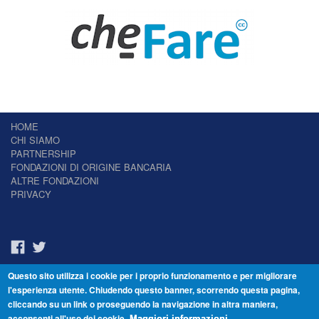
HOME
CHI SIAMO
PARTNERSHIP
FONDAZIONI DI ORIGINE BANCARIA
ALTRE FONDAZIONI
PRIVACY
Questo sito utilizza i cookie per i proprio funzionamento e per migliorare
Il Giornale delle Fondazioni - Periodico telematico
l'esperienza utente. Chiudendo questo banner, scorrendo questa pagina,
Reg. Tribunale n.7 del 22/07/2014 – ISSN 2421-2466
cliccando su un link o proseguendo la navigazione in altra maniera,
© Fondazione Venezia 2000 - Dorsoduro 3488/U - 30123 Venezia - Italia -
acconsenti all'uso dei cookie.
Maggiori informazioni