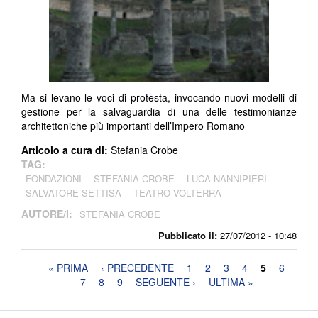
Ma si levano le voci di protesta, invocando nuovi modelli di
gestione per la salvaguardia di una delle testimonianze
architettoniche più importanti dell’Impero Romano
Articolo a cura di:
Stefania Crobe
TAG:
FONDAZIONI
STEFANIA CROBE
LUCA NANNIPIERI
SALVATORE SETTISA
TEATRO VOLTERRA
AUTORE/I:
STEFANIA CROBE
Pubblicato il:
27/07/2012 - 10:48
Pagine
« PRIMA
‹ PRECEDENTE
1
2
3
4
5
6
7
8
9
SEGUENTE ›
ULTIMA »