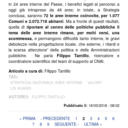
in 24 aree interne del Paese, i benefici legati al percorso a
oggi già intrapreso da 48 aree; in totale, a Strategia
conclusa, saranno
72 le aree interne coinvolte, per 1.077
Comuni e 2.072.718 abitanti
. Ma a fronte di questi risultati,
quella di
riportare al centro delle politiche pubbliche il
tema delle aree interne rimane, per molti versi, una
scommessa,
e permangono difficoltà tanto interne, le gravi
debolezze nella progettazione locale, che esterne, i ritardi e
la scarsa attenzione” della politica e delle Amministrazioni
pubbliche. Ne parla
Filippo Tantillo
, ricercatore e
coordinatore scientifico del team di supporto al CNAI.
Articolo a cura di:
Filippo Tantillo
TAG:
STRATEGIA NAZIONALE AREE INTERNE
VAJONT
LIS AGANIS
AUTORE/I:
FILIPPO TANTILLO
Pubblicato il:
16/03/2018 - 08:02
Pagine
« PRIMA
‹ PRECEDENTE
1
2
3
4
5
6
7
8
9
SEGUENTE ›
ULTIMA »