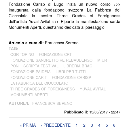
Fondazione Carisp di Lugo inizia un nuovo corso >>>
Inaugurata dalla fondazione svizzera La Fabbrica del
Cioccolato la mostra Three Grades of Foreignness
dell’artista Yuval Avital >>> Riparte la manifestazione sarda
Monumenti Aperti, quest'anno dedicata al paesaggio
Articolo a cura di:
Francesca Sereno
TAG:
OGR TORINO
FONDAZIONE CRT
FONDAZIONE SANDRETTO RE REBAUDENGO
MIUR
PON
SCRIPTA FESTIVAL
LIBRERIA BRAC
FONDAZIONE PAIDEIA
LIBRI PER TUTTI
FONDAZIONE CARIT
FONDAZIONE CARISP
LA FABBRICA DEL CIOCCOLATO
THREE GRADES OF FOREIGNNESS
YUVAL AVITAL
MONUMENTI APERTI
AUTORE/I:
FRANCESCA SERENO
Pubblicato il:
13/05/2017 - 22:47
Pagine
« PRIMA
‹ PRECEDENTE
1
2
3
4
5
6