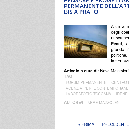
PENSARE E PROGETTAR
PERMANENTE DELL’ART
BIS A PRATO
A un anno
degli oper
nuovamen
Pecci
, a
grande r
politich
lamentaz
Articolo a cura di:
Neve Mazzolen
TAG:
FORUM PERMANENTE
CENTRO 
AGENZIA PER IL CONTEMPORAN
LABORATORIO TOSCANA
IRENE
AUTORE/I:
NEVE MAZZOLENI
Pagine
« PRIMA
‹ PRECEDENTE