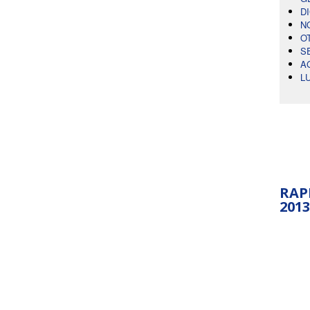
D
N
O
S
A
L
RAP
2013