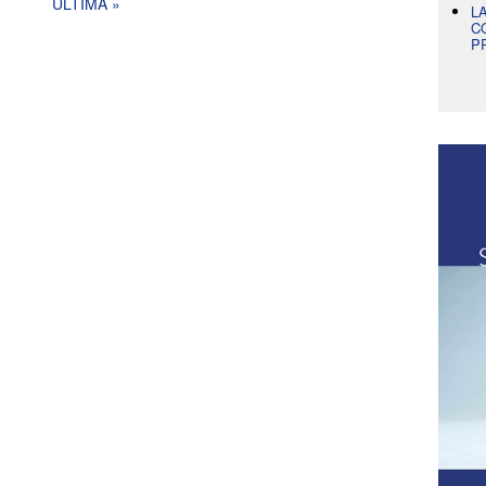
ULTIMA »
L
C
P