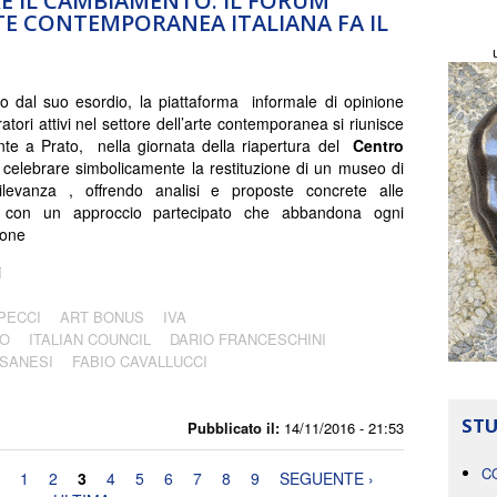
E IL CAMBIAMENTO. IL FORUM
E CONTEMPORANEA ITALIANA FA IL
 dal suo esordio, la piattaforma informale di opinione
atori attivi nel settore dell’arte contemporanea si riunisce
te a Prato, nella giornata della riapertura del
Centro
 celebrare simbolicamente la restituzione di un museo di
ilevanza , offrendo analisi e proposte concrete alle
e, con un approccio partecipato che abbandona ogni
ione
i
PECCI
ART BONUS
IVA
EO
ITALIAN COUNCIL
DARIO FRANCESCHINI
 SANESI
FABIO CAVALLUCCI
STU
Pubblicato il:
14/11/2016 - 21:53
C
1
2
3
4
5
6
7
8
9
SEGUENTE ›