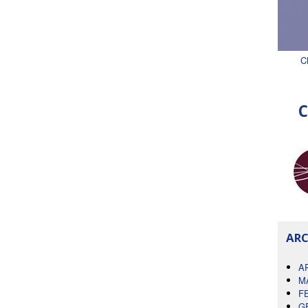
C
C
ARC
A
M
F
G