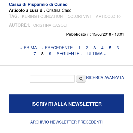
Cassa di Risparmio di Cuneo
Articolo a cura di:
Cristina Casoli
TAG:
KERING FOUNDATION
COLORI VIVI
ARTICOLO 10
AUTORE/I:
CRISTINA CASOLI
Pubblicato il:
15/06/2018 - 13:01
Pagine
« PRIMA
‹ PRECEDENTE
1
2
3
4
5
6
7
8
9
SEGUENTE ›
ULTIMA »
Form di ricerca
Cerca
RICERCA AVANZATA
ISCRIVITI ALLA NEWSLETTER
ARCHIVIO NEWSLETTER PRECEDENTI