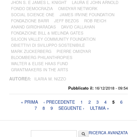
JHON S. E JAMES L. KNIGHT
LAURA E JOHN ARNOLD
FONDO DEMOCRAZIA
OMIDYAR NETWORK
SOCIAL SCIENCE ONE
JAMES IRVINE FOUNDATION
FONDAZIONE BARR
JEFF BEZOS
ROB REICH
ANAND GIRIDHARADAS
DAVID CALLAHAN
FONDAZIONE BILL & MELINDA GATES
SILICON VALLEY COMMUNITY FOUNDATION
OBIETTIVI DI SVILUPPO SOSTENIBILE
MARK ZUCKERBERG
PIERRE OMIDYAR
BLOOMBERG PHILANTHROPIES
WALTER & ELISE HAAS FUND
GRANTMAKERS IN THE ARTS
AUTORE/I:
ILARIA M. NIZZO
Pubblicato il:
16/12/2018 - 09:54
Pagine
« PRIMA
‹ PRECEDENTE
1
2
3
4
5
6
7
8
9
SEGUENTE ›
ULTIMA »
Form di ricerca
Cerca
RICERCA AVANZATA