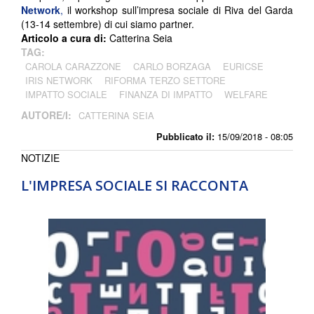
Network
,
il workshop sull’impresa sociale di Riva del Garda
(13-14 settembre) di cui siamo partner.
Articolo a cura di:
Catterina Seia
TAG:
CAROLA CARAZZONE
CARLO BORZAGA
EURICSE
IRIS NETWORK
RIFORMA TERZO SETTORE
IMPATTO SOCIALE
FINANZA DI IMPATTO
WELFARE
AUTORE/I:
CATTERINA SEIA
Pubblicato il:
15/09/2018 - 08:05
NOTIZIE
L'IMPRESA SOCIALE SI RACCONTA