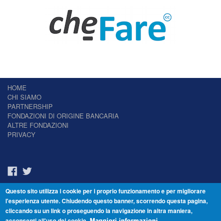
HOME
CHI SIAMO
PARTNERSHIP
FONDAZIONI DI ORIGINE BANCARIA
ALTRE FONDAZIONI
PRIVACY
Questo sito utilizza i cookie per i proprio funzionamento e per migliorare
Il Giornale delle Fondazioni - Periodico telematico
l'esperienza utente. Chiudendo questo banner, scorrendo questa pagina,
Reg. Tribunale n.7 del 22/07/2014 – ISSN 2421-2466
cliccando su un link o proseguendo la navigazione in altra maniera,
© Fondazione Venezia 2000 - Dorsoduro 3488/U - 30123 Venezia - Italia -
acconsenti all'uso dei cookie.
Maggiori informazioni