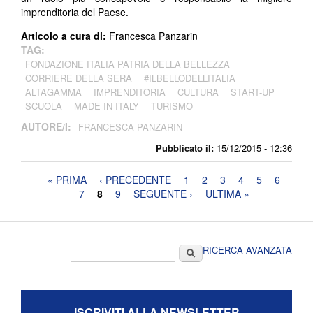
imprenditoria del Paese.
Articolo a cura di:
Francesca Panzarin
TAG:
FONDAZIONE ITALIA PATRIA DELLA BELLEZZA
CORRIERE DELLA SERA
#ILBELLODELLITALIA
ALTAGAMMA
IMPRENDITORIA
CULTURA
START-UP
SCUOLA
MADE IN ITALY
TURISMO
AUTORE/I:
FRANCESCA PANZARIN
Pubblicato il:
15/12/2015 - 12:36
Pagine
« PRIMA
‹ PRECEDENTE
1
2
3
4
5
6
7
8
9
SEGUENTE ›
ULTIMA »
Form di ricerca
Cerca
RICERCA AVANZATA
ISCRIVITI ALLA NEWSLETTER