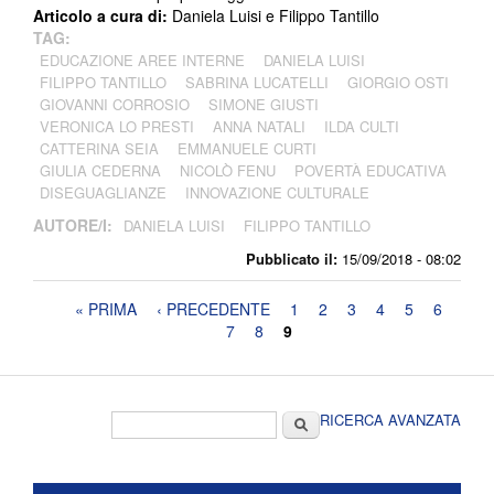
Articolo a cura di:
Daniela Luisi e Filippo Tantillo
TAG:
EDUCAZIONE AREE INTERNE
DANIELA LUISI
FILIPPO TANTILLO
SABRINA LUCATELLI
GIORGIO OSTI
GIOVANNI CORROSIO
SIMONE GIUSTI
VERONICA LO PRESTI
ANNA NATALI
ILDA CULTI
CATTERINA SEIA
EMMANUELE CURTI
GIULIA CEDERNA
NICOLÒ FENU
POVERTÀ EDUCATIVA
DISEGUAGLIANZE
INNOVAZIONE CULTURALE
AUTORE/I:
DANIELA LUISI
FILIPPO TANTILLO
Pubblicato il:
15/09/2018 - 08:02
Pagine
« PRIMA
‹ PRECEDENTE
1
2
3
4
5
6
7
8
9
Form di ricerca
Cerca
RICERCA AVANZATA