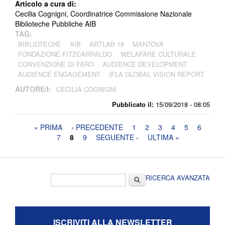
Articolo a cura di:
Cecilia Cognigni, Coordinatrice Commissione Nazionale
Biblioteche Pubbliche AIB
TAG:
BIBLIOTECHE
AIB
ARTLAB 18
MANTOVA
FONDAZIONE FITZCARRALDO
WELAFARE CULTURALE
CONVENZIONE DI FARO
AUDIENCE DEVELOPMENT
AUDIENCE ENGAGEMENT
IFLA GLOBAL VISION REPORT
AUTORE/I:
CECILIA COGNIGNI
Pubblicato il:
15/09/2018 - 08:05
Pagine
« PRIMA
‹ PRECEDENTE
1
2
3
4
5
6
7
8
9
SEGUENTE ›
ULTIMA »
Form di ricerca
Cerca
RICERCA AVANZATA
ISCRIVITI ALLA NEWSLETTER