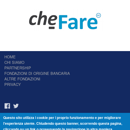
HOME
CHI SIAMO
PARTNERSHIP
FONDAZIONI DI ORIGINE BANCARIA
ALTRE FONDAZIONI
PRIVACY
Questo sito utilizza i cookie per i proprio funzionamento e per migliorare
Il Giornale delle Fondazioni - Periodico telematico
l'esperienza utente. Chiudendo questo banner, scorrendo questa pagina,
Reg. Tribunale n.7 del 22/07/2014 – ISSN 2421-2466
cliccando su un link o proseguendo la navigazione in altra maniera,
© Fondazione Venezia 2000 - Dorsoduro 3488/U - 30123 Venezia - Italia -