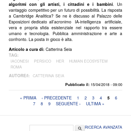
algoritmi con gli artisti, i cittadini e i bambini
. Un
vantaggio competitivo per un futuro di possibilità. La risposta
a Cambridge Analitica? Se ne è discusso al Palazzo delle
Esposizioni dedicato all’acronimo IA-intelligenza artificiale,
vera e propria sfida esistenziale nel rapporto tra essere
umano e tecnologia. Pubblica amministrazione e arte a
confronto. La posta in gioco è alta.
Articolo a cura di:
Catterina Seia
TAG:
IACONESI
PERSICO
HER
HUMAN ECOSYSTEM
ROMA
AUTORE/I:
CATTERINA SEIA
Pubblicato il:
15/04/2018 - 09:00
Pagine
« PRIMA
‹ PRECEDENTE
1
2
3
4
5
6
7
8
9
SEGUENTE ›
ULTIMA »
Form di ricerca
Cerca
RICERCA AVANZATA