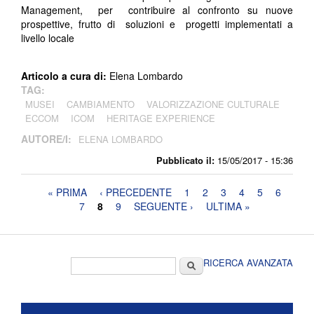
Management, per contribuire al confronto su nuove
prospettive, frutto di soluzioni e progetti implementati a
livello locale
Articolo a cura di:
Elena Lombardo
TAG:
MUSEI
CAMBIAMENTO
VALORIZZAZIONE CULTURALE
ECCOM
ICOM
HERITAGE EXPERIENCE
AUTORE/I:
ELENA LOMBARDO
Pubblicato il:
15/05/2017 - 15:36
Pagine
« PRIMA
‹ PRECEDENTE
1
2
3
4
5
6
7
8
9
SEGUENTE ›
ULTIMA »
Form di ricerca
Cerca
RICERCA AVANZATA