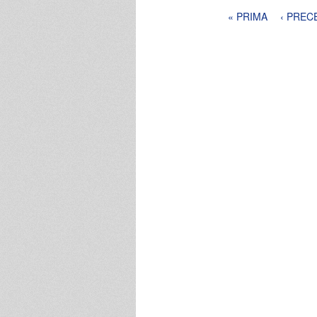
Pagine
« PRIMA
‹ PREC