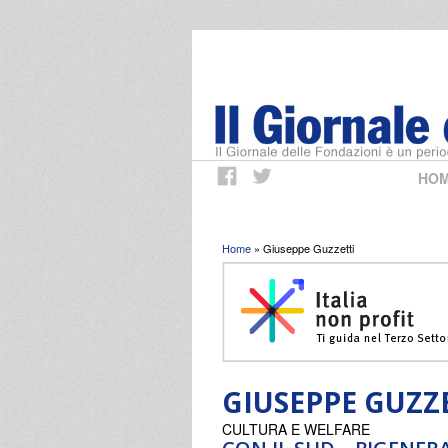
HO
Tu sei qui
Home
» Giuseppe Guzzetti
GIUSEPPE GUZZ
CULTURA E WELFARE