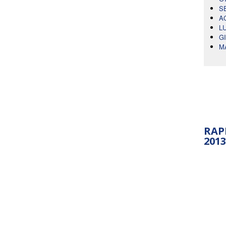
S
A
L
G
M
RAP
2013