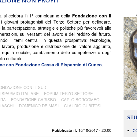
RAZIONE NON PROFIT
a si celebra l’11° compleanno della
Fondazione con il
 giovani protagonisti del Terzo Settore per delineare,
 la partecipazione, strategie e politiche più favorevoli alle
erazioni, sui versanti del lavoro e del reddito del futuro.
ndo i temi centrali in questa prospettiva: tecnologie,
i lavoro, produzione e distribuzione del valore aggiunto,
 equità sociale, cambiamento delle competenze e degli
nto culturale.
ione con
Fondazione Cassa di Risparmio di Cuneo.
ONDAZIONE CON IL SUD
RISPARMIO ITALIANE
FORUM TERZO SETTORE
 RA
FONDAZIONE CARISBO
CARLO BORGOMEO
FIASCHI
DOMENICO DE MASI
CLAUDIO GUBITOSI
STU
Pubblicato il:
15/10/2017 - 20:00
C