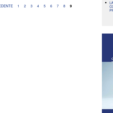
L
EDENTE
1
2
3
4
5
6
7
8
9
C
P