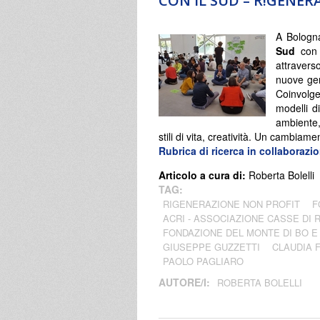
CON IL SUD – R!GENE
A Bologn
Sud
con i
attraverso
nuove gen
Coinvolge
modelli d
ambiente,
stili di vita, creatività. Un cambiame
Rubrica di ricerca in collaboraz
Articolo a cura di:
Roberta Bolelli
TAG:
RIGENERAZIONE NON PROFIT
F
ACRI - ASSOCIAZIONE CASSE DI 
FONDAZIONE DEL MONTE DI BO E
GIUSEPPE GUZZETTI
CLAUDIA 
PAOLO PAGLIARO
AUTORE/I:
ROBERTA BOLELLI