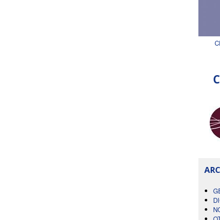
C
C
ARC
G
D
N
O