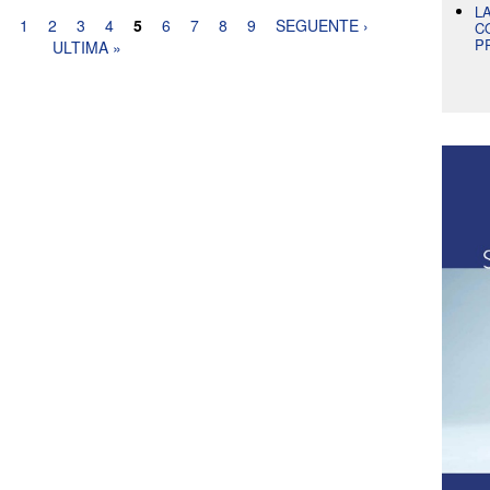
L
1
2
3
4
5
6
7
8
9
SEGUENTE ›
C
P
ULTIMA »