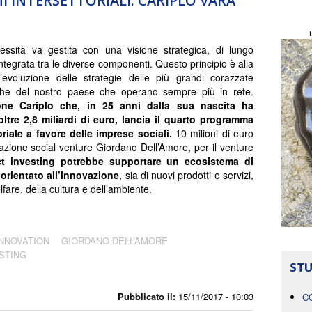
I INTERSETTORIALI. CARIPLO VARA
ssità va gestita con una visione strategica, di lungo
ntegrata tra le diverse componenti. Questo principio è alla
’evoluzione delle strategie delle più grandi corazzate
iche del nostro paese che operano sempre più in rete.
ne Cariplo che, in 25 anni dalla sua nascita ha
ltre 2,8 miliardi di euro,
lancia il quarto programma
oriale a favore delle imprese sociali.
10 milioni di euro
dazione social venture Giordano Dell’Amore, per il venture
ct investing potrebbe supportare un ecosistema di
orientato all’innovazione
, sia di nuovi prodotti e servizi,
lfare, della cultura e dell’ambiente.
INNOVATION
GIORDANO DELL’AMORE
STING
STU
Pubblicato il:
15/11/2017 - 10:03
C