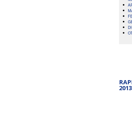
A
M
F
G
D
O
RAP
2013