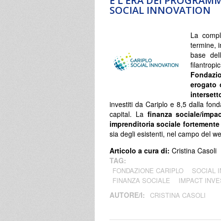
È L'ERA DEI PROGRAMM
SOCIAL INNOVATION
La comple
termine, i
base dell
filantrop
Fondazio
erogato o
intersett
investiti da Cariplo e 8,5 dalla fon
capital. La
finanza sociale/impa
imprenditoria sociale fortemente 
sia degli esistenti, nel campo del we
Articolo a cura di:
Cristina Casoli
TAG:
FONDAZIONE CARIPLO
SOCIAL 
FINANZA SOCIALE
IMPACT INVE
AUTORE/I:
CRISTINA CASOLI