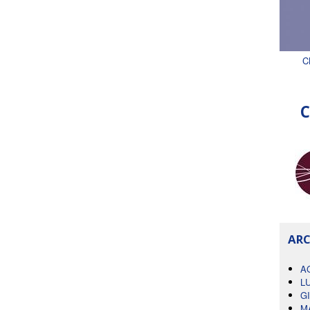
C
C
ARC
A
L
G
M