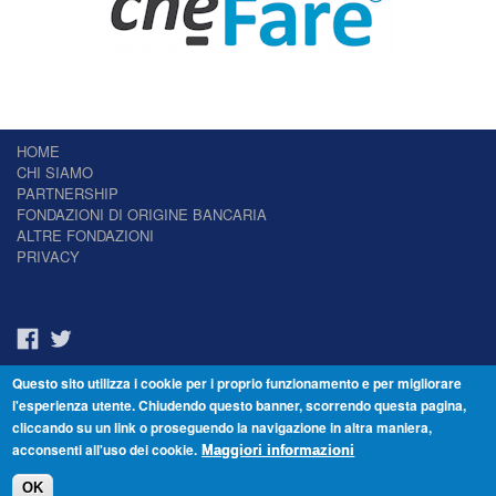
HOME
CHI SIAMO
PARTNERSHIP
FONDAZIONI DI ORIGINE BANCARIA
ALTRE FONDAZIONI
PRIVACY
Questo sito utilizza i cookie per i proprio funzionamento e per migliorare
Il Giornale delle Fondazioni - Periodico telematico
l'esperienza utente. Chiudendo questo banner, scorrendo questa pagina,
Reg. Tribunale n.7 del 22/07/2014 – ISSN 2421-2466
cliccando su un link o proseguendo la navigazione in altra maniera,
© Fondazione Venezia 2000 - Dorsoduro 3488/U - 30123 Venezia - Italia -
acconsenti all'uso dei cookie.
C.F. 94046390277
Maggiori informazioni
OK