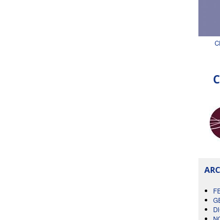
C
C
ARC
F
G
D
N