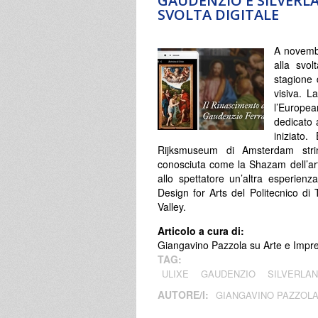
GAUDENZIO E SILVERLA
SVOLTA DIGITALE
A novembr
alla svol
stagione 
visiva. L
l’Europe
dedicato 
iniziato
Rijksmuseum di Amsterdam stri
conosciuta come la Shazam dell’arte
allo spettatore un’altra esperienz
Design for Arts del Politecnico di 
Valley.
Articolo a cura di:
Giangavino Pazzola su Arte e Impres
TAG:
ULIXE
GAUDENZIO
SILVERLA
AUTORE/I:
GIANGAVINO PAZZOL