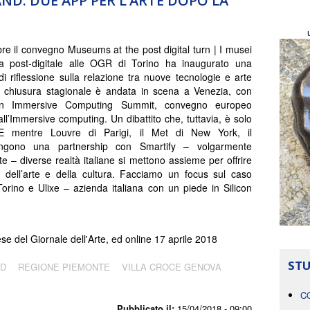
ND. DUE APP PER L’ARTE DOPO LA
e il convegno Museums at the post digital turn | I musei
ta post-digitale alle OGR di Torino ha inaugurato una
di riflessione sulla relazione tra nuove tecnologie e arte
a chiusura stagionale è andata in scena a Venezia, con
an Immersive Computing Summit, convegno europeo
all’Immersive computing. Un dibattito che, tuttavia, è solo
. E mentre Louvre di Parigi, il Met di New York, il
ngono una partnership con Smartify – volgarmente
 – diverse realtà italiane si mettono assieme per offrire
a dell’arte e della cultura. Facciamo un focus sul caso
Torino e Ulixe – azienda italiana con un piede in Silicon
e del Giornale dell'Arte, ed online 17 aprile 2018
STU
ND
REGIONE PIEMONTE
VILLA CROCE GENOVA
A
C
Pubblicato il:
15/04/2018 - 09:00