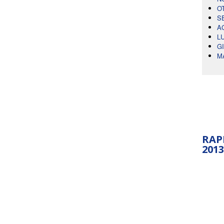
O
S
A
L
G
M
RAP
2013