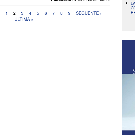
L
C
P
1
2
3
4
5
6
7
8
9
SEGUENTE ›
ULTIMA »