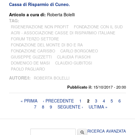
Cassa di Risparmio di Cuneo.
Articolo a cura di:
Roberta Bolelli
TAG:
RIGENERAZIONE NON PROFIT
FONDAZIONE CON IL SUD
ACRI - ASSOCIAZIONE CASSE DI RISPARMIO ITALIANE
FORUM TERZO SETTORE
FONDAZIONE DEL MONTE DI BO E RA
FONDAZIONE CARISBO
CARLO BORGOMEO
GIUSEPPE GUZZETTI
CLAUDIA FIASCHI
DOMENICO DE MASI
CLAUDIO GUBITOSI
PAOLO PAGLIARO
AUTORE/I:
ROBERTA BOLELLI
Pubblicato il:
15/10/2017 - 20:00
Pagine
« PRIMA
‹ PRECEDENTE
1
2
3
4
5
6
7
8
9
SEGUENTE ›
ULTIMA »
Form di ricerca
Cerca
RICERCA AVANZATA