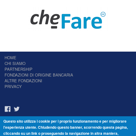
HOME
CHI SIAMO
PARTNERSHIP
FONDAZIONI DI ORIGINE BANCARIA
ALTRE FONDAZIONI
PRIVACY
Questo sito utilizza i cookie per i proprio funzionamento e per migliorare
Il Giornale delle Fondazioni - Periodico telematico
l'esperienza utente. Chiudendo questo banner, scorrendo questa pagina,
Reg. Tribunale n.7 del 22/07/2014 – ISSN 2421-2466
cliccando su un link o proseguendo la navigazione in altra maniera,
© Fondazione Venezia 2000 - Dorsoduro 3488/U - 30123 Venezia - Italia -