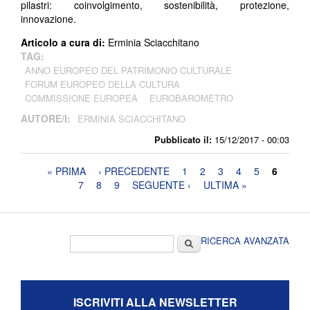
pilastri: coinvolgimento, sostenibilità, protezione,
innovazione.
Articolo a cura di:
Erminia Sciacchitano
TAG:
ANNO EUROPEO DEL PATRIMONIO CULTURALE
FORUM EUROPEO DELLA CULTURA
COMMISSIONE EUROPEA
EUROBAROMETRO
AUTORE/I:
ERMINIA SCIACCHITANO
Pubblicato il:
15/12/2017 - 00:03
Pagine
« PRIMA
‹ PRECEDENTE
1
2
3
4
5
6
7
8
9
SEGUENTE ›
ULTIMA »
Form di ricerca
Cerca
RICERCA AVANZATA
ISCRIVITI ALLA NEWSLETTER