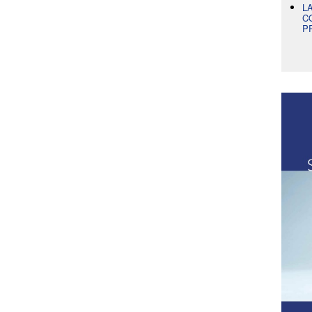
L
C
P