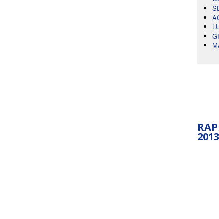
S
A
L
G
M
RAP
2013