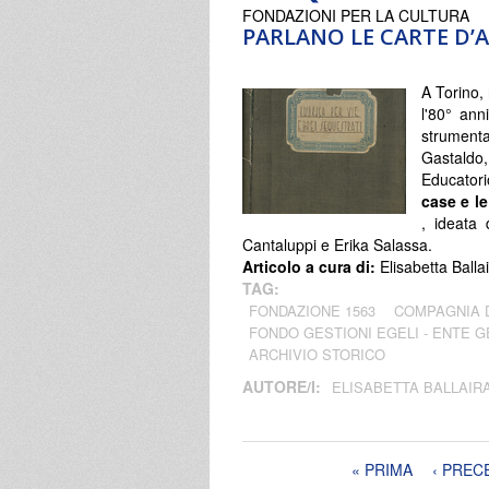
FONDAZIONI PER LA CULTURA
PARLANO LE CARTE D’
A Torino,
l'80° ann
strument
Gastaldo
Educatori
case e le
, ideata 
Cantaluppi e Erika Salassa.
Articolo a cura di:
Elisabetta Balla
TAG:
FONDAZIONE 1563
COMPAGNIA 
FONDO GESTIONI EGELI - ENTE G
ARCHIVIO STORICO
AUTORE/I:
ELISABETTA BALLAIR
Pagine
« PRIMA
‹ PREC