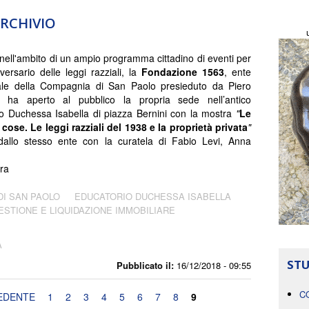
ARCHIVIO
 nell'ambito di un ampio programma cittadino di eventi per
iversario delle leggi razziali, la
Fondazione 1563
, ente
ale della Compagnia di San Paolo presieduto da Piero
, ha aperto al pubblico la propria sede nell’antico
o Duchessa Isabella di piazza Bernini con la mostra
"
Le
 cose. Le leggi razziali del 1938 e la proprietà privata
"
dallo stesso ente con la curatela di Fabio Levi, Anna
ira
DI SAN PAOLO
EDUCATORIO DUCHESSA ISABELLA
ESTIONE E LIQUIDAZIONE IMMOBILIARE
A
STU
Pubblicato il:
16/12/2018 - 09:55
C
EDENTE
1
2
3
4
5
6
7
8
9