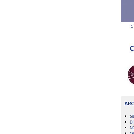
C
C
ARC
G
D
N
O