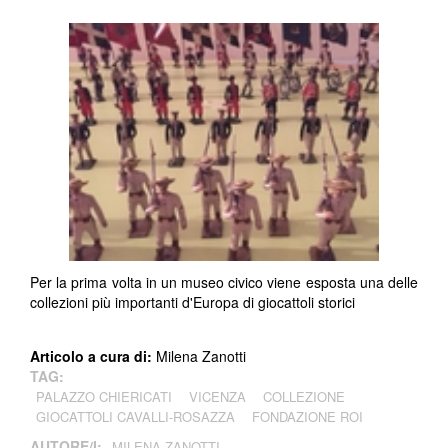
Per la prima volta in un museo civico viene esposta una delle
collezioni più importanti d'Europa di giocattoli storici
Articolo a cura di:
Milena Zanotti
TAG:
PALAZZO CHIERICATI
VICENZA
COLLEZIONE
GIOCATTOLI CAVALLI-ROSAZZA
FONDAZIONE ROI
AUTORE/I:
MILENA ZANOTTI