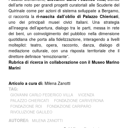
dell’arte noto per grandi progetti curatoriali alle Scuderie del
Quirinale come per azioni di sistema sviluppate a Bergamo,
ci racconta la
ri-nascita dall’oblio di Palazzo Chiericati
,
uno dei principali musei civici italiani. Una strategia
all’insegna dell’apertura, dialogo tra le parti, messa in rete
dei beni, un coinvolgimento del pubblico nella dimensione
quotidiana che porta alla fidelizzazione, interagendo a livelli
molteplici: teatro, opera, racconto, danza, dialogo di
mediazione culturale, con una risposta territoriale che il
direttore definisce “emozionante”.
Rubrica di ricerca in collaborazione con il Museo Marino
Marini
Articolo a cura di:
Milena Zanotti
TAG:
GIOVANNI CARLO FEDERICO VILLA
VICENZA
PALAZZO CHIERICATI
FONDAZIONE CARIVERONA
FONDAZIONE ROI
FONDAZIONE CARIPARO
RIVOLUZIONE GALILEO
AUTORE/I:
MILENA ZANOTTI