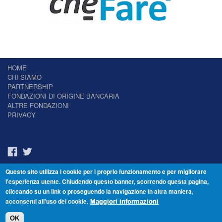
HOME
CHI SIAMO
PARTNERSHIP
FONDAZIONI DI ORIGINE BANCARIA
ALTRE FONDAZIONI
PRIVACY
Questo sito utilizza i cookie per i proprio funzionamento e per migliorare
Il Giornale delle Fondazioni - Periodico telematico
l'esperienza utente. Chiudendo questo banner, scorrendo questa pagina,
Reg. Tribunale n.7 del 22/07/2014 – ISSN 2421-2466
cliccando su un link o proseguendo la navigazione in altra maniera,
© Fondazione Venezia 2000 - Dorsoduro 3488/U - 30123 Venezia - Italia -
acconsenti all'uso dei cookie.
C.F. 94046390277
Maggiori informazioni
OK