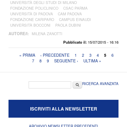
UNIVERSITÀ DEGLI STUDI DI MILANO
FONDAZIONE POLICLINICO
CSAC PARMA
UNIVERSITÀ DI PADOVA
CAM PADOVA
FONDAZIONE CARIPARO
CAMPUS EINAUDI
UNIVERSITÀ BOCCONI
PAOLA DUBINI
AUTORE/I:
MILENA ZANOTTI
Pubblicato il:
15/07/2015 - 16:16
Pagine
« PRIMA
‹ PRECEDENTE
1
2
3
4
5
6
7
8
9
SEGUENTE ›
ULTIMA »
Form di ricerca
Cerca
RICERCA AVANZATA
ISCRIVITI ALLA NEWSLETTER
ARCHIVIO NEWSLETTER PRECEDENTI