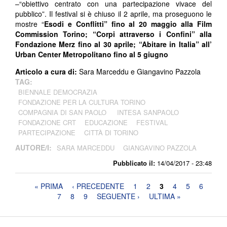
–“obiettivo centrato con una partecipazione vivace del
pubblico”. Il festival si è chiuso il 2 aprile, ma proseguono le
mostre “
Esodi e Conflitti” fino al 20 maggio alla Film
Commission Torino; “Corpi attraverso i Confini” alla
Fondazione Merz fino al 30 aprile; “Abitare in Italia” all’
Urban Center Metropolitano fino al 5 giugno
Articolo a cura di:
Sara Marceddu e Giangavino Pazzola
TAG:
BIENNALE DEMOCRAZIA
FONDAZIONE PER LA CULTURA TORINO
COMPAGNIA DI SAN PAOLO
INTESA SANPAOLO
FONDAZIONE CRT
EDUCAZIONE
FESTIVAL
PARTECIPAZIONE
CITTÀ DI TORINO
AUTORE/I:
SARA MARCEDDU
GIANGAVINO PAZZOLA
Pubblicato il:
14/04/2017 - 23:48
Pagine
« PRIMA
‹ PRECEDENTE
1
2
3
4
5
6
7
8
9
SEGUENTE ›
ULTIMA »