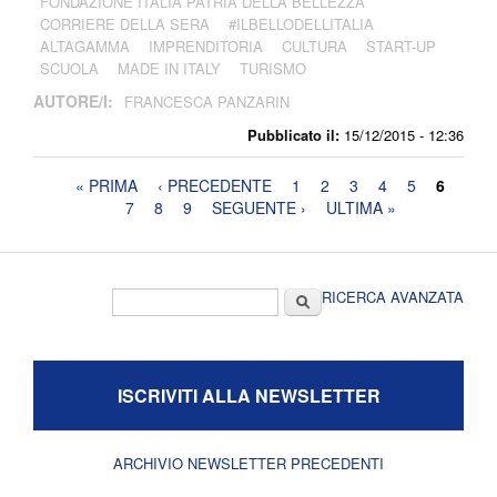
FONDAZIONE ITALIA PATRIA DELLA BELLEZZA
CORRIERE DELLA SERA
#ILBELLODELLITALIA
ALTAGAMMA
IMPRENDITORIA
CULTURA
START-UP
SCUOLA
MADE IN ITALY
TURISMO
AUTORE/I:
FRANCESCA PANZARIN
Pubblicato il:
15/12/2015 - 12:36
Pagine
« PRIMA
‹ PRECEDENTE
1
2
3
4
5
6
7
8
9
SEGUENTE ›
ULTIMA »
Form di ricerca
Cerca
RICERCA AVANZATA
ISCRIVITI ALLA NEWSLETTER
ARCHIVIO NEWSLETTER PRECEDENTI