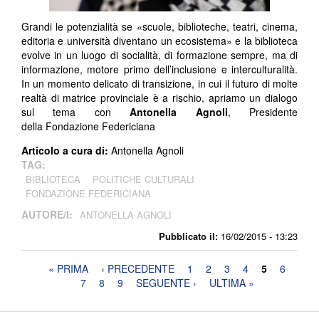
Grandi le potenzialità se «scuole, biblioteche, teatri, cinema,
editoria e università diventano un ecosistema» e la biblioteca
evolve in un luogo di socialità, di formazione sempre, ma di
informazione, motore primo dell’inclusione e interculturalità.
In un momento delicato di transizione, in cui il futuro di molte
realtà di matrice provinciale è a rischio, apriamo un dialogo
sul tema con
Antonella Agnoli
, Presidente
della Fondazione Federiciana
Articolo a cura di:
Antonella Agnoli
TAG:
BIBLIOTECA
POLITICHE CULTURALI
FONDAZIONE FEDERICIANA
AUTORE/I:
ANTONELLA AGNOLI
Pubblicato il:
16/02/2015 - 13:23
Pagine
« PRIMA
‹ PRECEDENTE
1
2
3
4
5
6
7
8
9
SEGUENTE ›
ULTIMA »