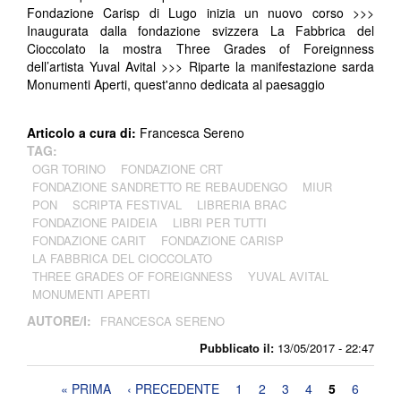
Fondazione Carisp di Lugo inizia un nuovo corso >>>
Inaugurata dalla fondazione svizzera La Fabbrica del
Cioccolato la mostra Three Grades of Foreignness
dell’artista Yuval Avital >>> Riparte la manifestazione sarda
Monumenti Aperti, quest'anno dedicata al paesaggio
Articolo a cura di:
Francesca Sereno
TAG:
OGR TORINO
FONDAZIONE CRT
FONDAZIONE SANDRETTO RE REBAUDENGO
MIUR
PON
SCRIPTA FESTIVAL
LIBRERIA BRAC
FONDAZIONE PAIDEIA
LIBRI PER TUTTI
FONDAZIONE CARIT
FONDAZIONE CARISP
LA FABBRICA DEL CIOCCOLATO
THREE GRADES OF FOREIGNNESS
YUVAL AVITAL
MONUMENTI APERTI
AUTORE/I:
FRANCESCA SERENO
Pubblicato il:
13/05/2017 - 22:47
Pagine
« PRIMA
‹ PRECEDENTE
1
2
3
4
5
6