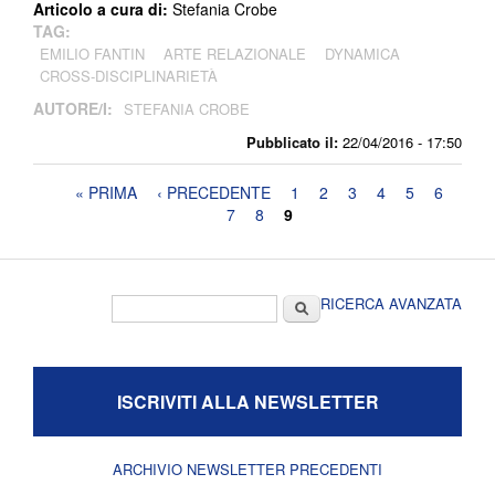
Articolo a cura di:
Stefania Crobe
TAG:
EMILIO FANTIN
ARTE RELAZIONALE
DYNAMICA
CROSS-DISCIPLINARIETÀ
AUTORE/I:
STEFANIA CROBE
Pubblicato il:
22/04/2016 - 17:50
Pagine
« PRIMA
‹ PRECEDENTE
1
2
3
4
5
6
7
8
9
Form di ricerca
Cerca
RICERCA AVANZATA
ISCRIVITI ALLA NEWSLETTER
ARCHIVIO NEWSLETTER PRECEDENTI