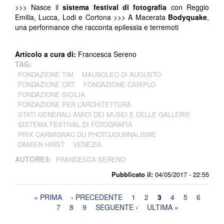
>>> Nasce il
sistema festival di fotografia
con Reggio
Emilia, Lucca, Lodi e Cortona >>> A Macerata
Bodyquake
,
una performance che racconta epilessia e terremoti
Articolo a cura di:
Francesca Sereno
TAG:
FONDAZIONE TIM
MAUSOLEO DI AUGUSTO
FONDAZIONE CRT
FONDAZIONE CARIPLO
FONDAZIONE SICILIA
FONDAZIONE PER L’ARCHITETTURA
STATI GENERALI AMICI DEI MUSEI E DELLE GALLERIE
SISTEMA FESTIVAL DI FOTOGRAFIA
PRIX CARMIGNAC DU PHOTOJOURNALISME
DAMIEN HIRST
VENEZIA
AUTORE/I:
FRANCESCA SERENO
Pubblicato il:
04/05/2017 - 22:55
Pagine
« PRIMA
‹ PRECEDENTE
1
2
3
4
5
6
7
8
9
SEGUENTE ›
ULTIMA »