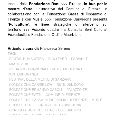
tessuti della
Fondazione Ratti
>>> Firenze,
in bus per le
mostre d'arte
, un’iniziativa del Comune di Firenze, in
collaborazione con la Fondazione Cassa di Risparmio di
Firenze e con Mus.e. >>> Fondazione Cariverona presenta
“
Policulture
”, le linee strategiche di intervento sul
territorio >>> Accordo quadro tra
Consulta Beni Culturali
Ecclesiastici e Fondazione Ordine Mauriziano
Articolo a cura di:
Francesca Sereno
TAG:
DIGITAL HUMANITIES
DICULTHER
DARIAH.IT
MIART 2018
FIERA INTERNAZIONALE D'ARTE MODERNA E
CONTEMPORANEA
FESTIVAL DELLA MENTE DI SARZANA
FONDAZIONE CARISPEZIA
RETE DEL DONO
FONDAZIONE ERMANNO CASOLI
PALAZZO TE
FONDAZIONE RATTI
COMUNE DI FIRENZE
FONDAZIONE CASSA DI RISPARMIO DI FIRENZE
MUS.E.
POLICULTURE
FONDAZIONE CARIVERONA
CONSULTA BENI CULTURALI ECCLESIASTICI