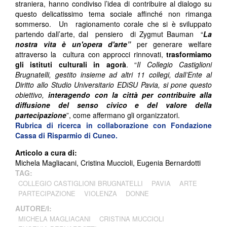
straniera, hanno condiviso l’idea di contribuire al dialogo su
questo delicatissimo tema sociale affinché non rimanga
sommerso. Un ragionamento corale che si è sviluppato
partendo dall’arte, dal pensiero di Zygmut Bauman “
La
nostra vita è un'opera d'arte”
per generare welfare
attraverso la cultura con approcci rinnovati,
trasformiamo
gli istituti culturali in agorà
. “
Il Collegio Castiglioni
Brugnatelli, gestito insieme ad altri 11 collegi, dall’Ente al
Diritto allo Studio Universitario EDiSU Pavia, si pone questo
obiettivo,
interagendo con la città per contribuire alla
diffusione del senso civico e del valore della
partecipazione
”, come affermano gli organizzatori.
Rubrica di ricerca in collaborazione con Fondazione
Cassa di Risparmio di Cuneo.
Articolo a cura di:
Michela Magliacani, Cristina Muccioli, Eugenia Bernardotti
TAG:
COLLEGIO CASTIGLIONI BRUGNATELLI
PAVIA
ARTE
PARTECIPAZIONE
VIOLENZA
DONNE
AUTORE/I:
MICHELA MAGLIACANI
CRISTINA MUCCIOLI