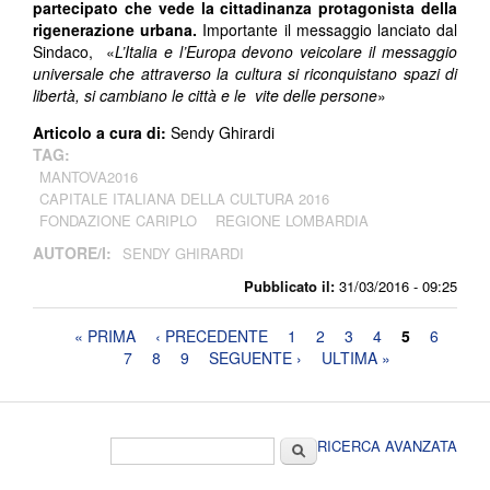
partecipato che vede la cittadinanza protagonista della
rigenerazione urbana.
Importante il messaggio lanciato dal
Sindaco, «
L’Italia e l’Europa devono veicolare il messaggio
universale che attraverso la cultura si riconquistano spazi di
libertà, si cambiano le città e le vite delle persone
»
Articolo a cura di:
Sendy Ghirardi
TAG:
MANTOVA2016
CAPITALE ITALIANA DELLA CULTURA 2016
FONDAZIONE CARIPLO
REGIONE LOMBARDIA
AUTORE/I:
SENDY GHIRARDI
Pubblicato il:
31/03/2016 - 09:25
Pagine
« PRIMA
‹ PRECEDENTE
1
2
3
4
5
6
7
8
9
SEGUENTE ›
ULTIMA »
Form di ricerca
Cerca
RICERCA AVANZATA