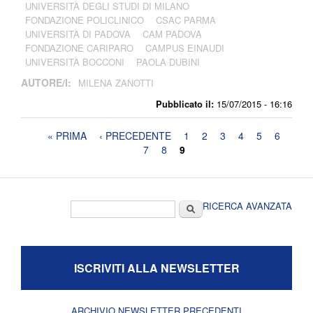
UNIVERSITÀ DEGLI STUDI DI MILANO
FONDAZIONE POLICLINICO
CSAC PARMA
UNIVERSITÀ DI PADOVA
CAM PADOVA
FONDAZIONE CARIPARO
CAMPUS EINAUDI
UNIVERSITÀ BOCCONI
PAOLA DUBINI
AUTORE/I:
MILENA ZANOTTI
Pubblicato il:
15/07/2015 - 16:16
Pagine
« PRIMA
‹ PRECEDENTE
1
2
3
4
5
6
7
8
9
Form di ricerca
Cerca
RICERCA AVANZATA
ISCRIVITI ALLA NEWSLETTER
ARCHIVIO NEWSLETTER PRECEDENTI