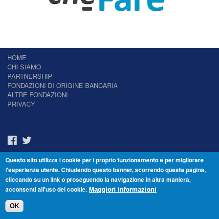
HOME
CHI SIAMO
PARTNERSHIP
FONDAZIONI DI ORIGINE BANCARIA
ALTRE FONDAZIONI
PRIVACY
Questo sito utilizza i cookie per i proprio funzionamento e per migliorare
Il Giornale delle Fondazioni - Periodico telematico
l'esperienza utente. Chiudendo questo banner, scorrendo questa pagina,
Reg. Tribunale n.7 del 22/07/2014 – ISSN 2421-2466
cliccando su un link o proseguendo la navigazione in altra maniera,
© Fondazione Venezia 2000 - Dorsoduro 3488/U - 30123 Venezia - Italia -
acconsenti all'uso dei cookie.
C.F. 94046390277
Maggiori informazioni
OK