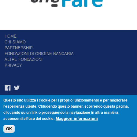
HOME
CHI SIAMO
PARTNERSHIP
FONDAZIONI DI ORIGINE BANCARIA
ALTRE FONDAZIONI
PRIVACY
Questo sito utilizza i cookie per i proprio funzionamento e per migliorare
Il Giornale delle Fondazioni - Periodico telematico
l'esperienza utente. Chiudendo questo banner, scorrendo questa pagina,
Reg. Tribunale n.7 del 22/07/2014 – ISSN 2421-2466
cliccando su un link o proseguendo la navigazione in altra maniera,
© Fondazione Venezia 2000 - Dorsoduro 3488/U - 30123 Venezia - Italia -
acconsenti all'uso dei cookie.
C.F. 94046390277
Maggiori informazioni
OK