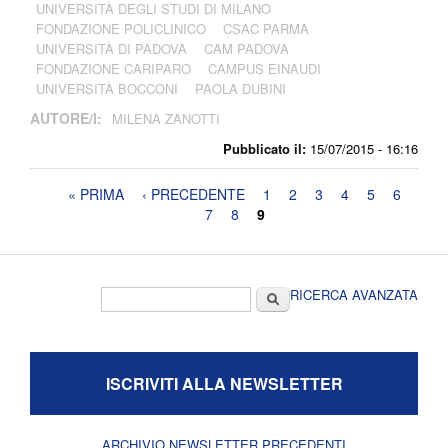
UNIVERSITÀ DEGLI STUDI DI MILANO
FONDAZIONE POLICLINICO
CSAC PARMA
UNIVERSITÀ DI PADOVA
CAM PADOVA
FONDAZIONE CARIPARO
CAMPUS EINAUDI
UNIVERSITÀ BOCCONI
PAOLA DUBINI
AUTORE/I:
MILENA ZANOTTI
Pubblicato il:
15/07/2015 - 16:16
Pagine
« PRIMA
‹ PRECEDENTE
1
2
3
4
5
6
7
8
9
Form di ricerca
Cerca
RICERCA AVANZATA
ISCRIVITI ALLA NEWSLETTER
ARCHIVIO NEWSLETTER PRECEDENTI