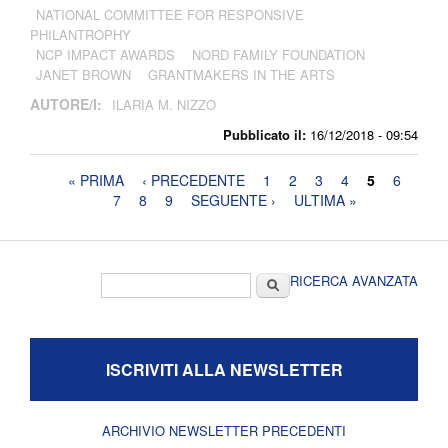
NATIONAL COMMITTEE FOR RESPONSIVE
PHILANTROPHY
NCP IMPACT AWARDS
NORD FAMILY FOUNDATION
JANET BROWN
GRANTMAKERS IN THE ARTS
AUTORE/I:
ILARIA M. NIZZO
Pubblicato il:
16/12/2018 - 09:54
Pagine
« PRIMA
‹ PRECEDENTE
1
2
3
4
5
6
7
8
9
SEGUENTE ›
ULTIMA »
Form di ricerca
Cerca
RICERCA AVANZATA
ISCRIVITI ALLA NEWSLETTER
ARCHIVIO NEWSLETTER PRECEDENTI