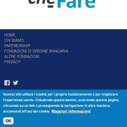
HOME
CHI SIAMO
PARTNERSHIP
FONDAZIONI DI ORIGINE BANCARIA
ALTRE FONDAZIONI
PRIVACY
Questo sito utilizza i cookie per i proprio funzionamento e per migliorare
Il Giornale delle Fondazioni - Periodico telematico
l'esperienza utente. Chiudendo questo banner, scorrendo questa pagina,
Reg. Tribunale n.7 del 22/07/2014 – ISSN 2421-2466
cliccando su un link o proseguendo la navigazione in altra maniera,
© Fondazione Venezia 2000 - Dorsoduro 3488/U - 30123 Venezia - Italia -
acconsenti all'uso dei cookie.
C.F. 94046390277
Maggiori informazioni
OK